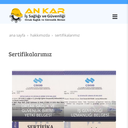
ana sayfa
hakkımızda
sertifikalarımız
Sertifikalarımız
ORTAK SAĞLIK VE
GÜVENLİK BİRİMİ
İŞ GÜVENLİĞİ
YETKİ BELGESİ
UZMANLIĞI BELGESİ