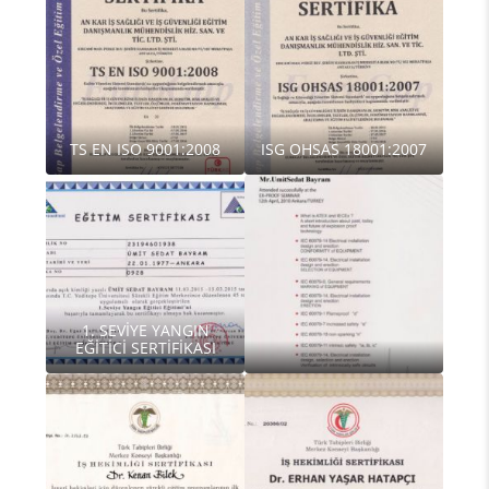
TS EN ISO 9001:2008
ISG OHSAS 18001:2007
1. SEVİYE YANGIN
EĞİTİCİ SERTİFİKASI