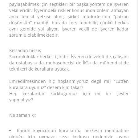
paylaşabilmek için seçtikleri bir başka yöntem de işveren
vekilleridir. İşyerindeki riskler konusunda önlem almayan
ama temsil yetkisi almış şirket müdürlerinin “patron
düşünsün” mantığı burada ters tepebilir, çünkü herkes
aynı gemide yol alıyor. İşveren vekili de işveren kadar
sorumlu olabilmektedir.
Kıssadan hisse;
Sorumluluklar herkes içindir. İşveren de vekili de, çalışanı
da ustabaşısı da, muhasebecisi de İK’sı da, mühendisi de
teknikeri de kurallara uyacak.
Emredilmesinden hiç hoşlanmıyoruz değil mi? “Lütfen
kurallara uyunuz” desem kim takar?
Hep cezalardan korktuğumuz için mi bir şeyler
yapmalıyız?
Ne zaman ki;
Kanun koyucunun kurallarına herkesin menfaatine
olduğu için uymayı; ceza korkusu nedeniyle uyma