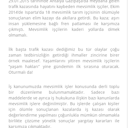
29.01.2015 tarihinde Antalya Gazipaşa’da meydana gelen
trafik kazasında hayatını kaybeden mevsimlik işçiler, Ekim
2014’de Isparta'da 18 mevsimlik tarım işçisinin ölümüyle
sonuçlanan elim kazayı da akıllara getirdi. Bu kaza; aşırı
insan yüklemesine bağlı fren patlaması ile karşımıza
çıkmıştı. Mevsimlik işçilerin kaderi yollarda ölmek
olmamalı.
İlk başta trafik kazası dediğimiz bu tür olaylar çoğu
zaman tedbirsizliğin getirdiği ihmaller zincirine birer
örnek maalesef. Yaşamlarını yitiren mevsimlik işçilerin
“yaşam hakları” yine gündemin ilk sırasına oturacak.
Oturmalı da!
İş kanunumuzda mevsimlik işler konusunda derli toplu
bir düzenleme bulunmamaktadır. Sadece bazı
maddelerde ve ayrıca iş hukukuna ilişkin bazı kanunlarda
mevsimlik işlere değinilmiştir. Bu işlerde çalışan kişiler
için ölümle sonuçlanan kazalarda iş kazası olarak
değerlendirme yapılması çoğunlukla mümkün olmamakla
birlikte çözüme yönelik sonuçlar yargıtay kararları ile
karşımıza çıkmaktadır.