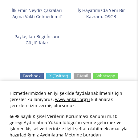
İlk Emir Neydi? Çakraları
İş Hayatımızda Yeni Bir
Açma Vakti Gelmedi mi?
Kavram: OSGB
Paylaşılan Bilgi İnsanı
Güçlü Kılar
Facebook
X (Twitter)
E-Mail
Whatsapp
Hizmetlerimizden en iyi şekilde faydalanabilmeniz için
çerezler kullanıyoruz.
www.ankar.org'u
kullanarak
çerezlere izin vermiş olursunuz.
©2015 AnKar Ortak Sağlık ve Güvenlik Birimi. Her
6698 Sayılı Kişisel Verilerin Korunması Kanunu m.10
Hakkı Saklıdır.
gereği Aydınlatma Yükümlülüğü’nü yerine getirmek ve
işlenen kişisel verilerinizle ilgili şeffaf olabilmek amacıyla
hazırladığımız
Aydınlatma Metnine buradan
Bilgipedia Yazılım