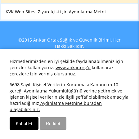
KVK Web Sitesi Ziyaretçisi için Aydınlatma Metni
©2015 AnKar Ortak Sağlık ve Güvenlik Birimi. Her
Hakkı Saklıdır.
Hizmetlerimizden en iyi şekilde faydalanabilmeniz için
Bilgipedia Yazılım
çerezler kullanıyoruz.
www.ankar.org'u
kullanarak
çerezlere izin vermiş olursunuz.
6698 Sayılı Kişisel Verilerin Korunması Kanunu m.10
gereği Aydınlatma Yükümlülüğü’nü yerine getirmek ve
işlenen kişisel verilerinizle ilgili şeffaf olabilmek amacıyla
hazırladığımız
Aydınlatma Metnine buradan
ulaşabilirsiniz.
Kabul Et
Reddet
WhatsApp destek
Telefonla ara
Mail gönd