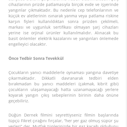
cihazlarının prizde patlamasıyla birçok evde ve işyerinde
yangınlar çıkmaktadır. Bu nedenle cep telefonlarının ve
küçük ev aletlerinin ısınarak yanma veya patlama riskine
karşın fişleri kullanıldıktan sonra prizden çekilmeli,
markası ve uygunluk sertifikası olmayan şarj cihazları
yerine ise orjinal ürünler kullanılmalıdır. Alınacak bu
basit önlemler elektrik kazalarını ve yangınları önlemede
engelleyici olacaktır.
Önce Tedbir Sonra Tevekkül
Çocukların yanıcı maddelerle oynaması yangına davetiye
çıkarmaktadır. Dikkatli davranarak tedbiri elden
bırakmadan bu yanıcı maddeleri (çakmak, kibrit gibi)
çocukların ulaşamayacağı hatta uzanamayacağı yerlere
koyarak yangın çıkış sebeplerinin birinin daha önüne
geçebiliriz.
Düğün Dernek filmini seyrettiyseniz filmin başlarında
tüpçü Fikret çırağını fırçalar, “her yer gaz olmuş süpür şu
yerleri” der. Mutfak tüplerinizde bir gaz kaçağı olduğunu