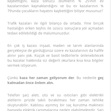
kaybettiğini, kaza sonucu ölümlerin % 25’inin ev
kazalarından kaynaklandığını ve bu ev kazalarının %
79’unda çocukların hayatını kaybettiğini biliyor musunuz?
Trafik kazaları ile ilgili bilanço da ortada. Yine birçok
hastalığın erken teşhis ile üzücü sonuçlara yol açmadan
tedavi edilebildiği de malumunuzdur.
En çok iş kazası inşaat, maden ve tarım alanlarında
gerçekleşse de gördüğünüz üzere ev kazalarının da hafife
alınır yanı yok. Küçük ve basit tedbirlerle önlenebilecek
bu kazalar hakkında siz değerli okurlara kısa kısa bilgiler
vermek istiyorum.
Çünkü
kaza her zaman geliyorum der
. Bu nedenle
geç
kalmadan önce önlem alın.
Telefon şarj aleti, ütü ve su ısıtıcıları gibi elektrikli
aletlerin prizde takılı bırakılması her zaman tehlike
oluşturabilir. Kablosu aşınmış bir saç kurutma makinesi
banyoda elektrik çarpmalarına neden olabilmektedir. Şarj