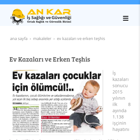
ana sayfa
makaleler
ev kazaları ve erken teşhis
Ev Kazaları ve Erken Teşhis
İş
kazaları
sonucu
2015
yılının
ilk 8
ayında
1.138
işçinin
hayatını