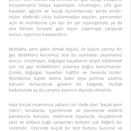
hissederseniz telaşa kapılmayın. Unutmayın, LPG gazı
havadan ağırdır ve kaçak durumlarında yerde birikir.
Hiçbir elektrikli cihaz kullanmadan kapıları, pencereleri
açın ve mümkünse çalı tipi bir yer süpürgesiyle, ya da
ona benzer birşeyle gazı dışarı çıkarmaya çalışarak
evinizi, işyerinizi havalandırın.
Mutfakta, yere yakın olmak koşulu ile tüpün yanına bir
gaz dedektörü kurulmuş olsa bu aşamaları yaşamamış
oluruz. Unutmayın, doğalgaz kaçaklarını tespit edebilmek
için ise gaz dedektörleri yukarıya doğru konulmalıdır.
Çünkü doğalgaz havadan hafiftir ve tavanda birikir.
Mümkünse tüpler daima bakır veya yanmaz uzatma
boruları kullanılarak güvenli bir bölgede, mutfak
balkonunda ya da çalışma alanının dışında olmalıdır.
Hala birçok insanımıza yabancı bir ifade olan “kaçak akım
rölesi”, binalarda, işyerlerinde ve dairelerde elektrik
panolarına konulan, elektronik eşyalarda oluşabilecek
şase ve arklara bağlı yangınları önleyen çok değerli bir
sistemdir. Üzerinde küçük bir test butonu bulunur ve