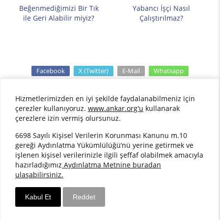
Beğenmediğimizi Bir Tık
Yabancı İşçi Nasıl
ile Geri Alabilir miyiz?
Çalıştırılmaz?
Facebook
X (Twitter)
E-Mail
Whatsapp
Hizmetlerimizden en iyi şekilde faydalanabilmeniz için
çerezler kullanıyoruz.
www.ankar.org'u
kullanarak
çerezlere izin vermiş olursunuz.
©2015 AnKar Ortak Sağlık ve Güvenlik Birimi. Her
6698 Sayılı Kişisel Verilerin Korunması Kanunu m.10
Hakkı Saklıdır.
gereği Aydınlatma Yükümlülüğü’nü yerine getirmek ve
işlenen kişisel verilerinizle ilgili şeffaf olabilmek amacıyla
hazırladığımız
Aydınlatma Metnine buradan
Bilgipedia Yazılım
ulaşabilirsiniz.
Kabul Et
Reddet
WhatsApp destek
Telefonla ara
Mail gönd